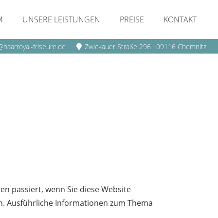
M
UNSERE LEISTUNGEN
PREISE
KONTAKT
@haarroyal-friseure.de
Zwickauer Straße 296 · 09116 Chemnitz
n passiert, wenn Sie diese Website
en. Ausführliche Informationen zum Thema