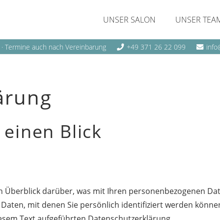
UNSER SALON
UNSER TEA
00 · Termine auch nach Vereinbarung
+49 371 26 22 099
info
ärung
 einen Blick
n Überblick darüber, was mit Ihren personenbezogenen Date
Daten, mit denen Sie persönlich identifiziert werden könn
esem Text aufgeführten Datenschutzerklärung.