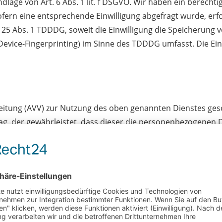
lage von Art. 6 Abs. 1 lit. f DSGVO. Wir haben ein berechti
fern eine entsprechende Einwilligung abgefragt wurde, erfo
§ 25 Abs. 1 TDDDG, soweit die Einwilligung die Speicherung 
Device-Fingerprinting) im Sinne des TDDDG umfasst. Die Einwi
eitung (AVV) zur Nutzung des oben genannten Dienstes gesc
ag, der gewährleistet, dass dieser die personenbezogenen
 DSGVO verarbeitet.
eise und Pflicht­informa